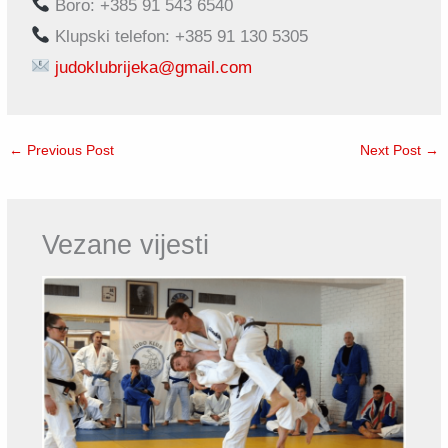
Boro: ‪+385 91 543 6540‬
Klupski telefon: ‪+385 91 130 5305‬
judoklubrijeka@gmail.com
←
Previous Post
Next Post
→
Vezane vijesti