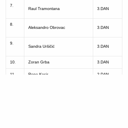
7.
Raul Tramontana
3.DAN
8.
Aleksandro Obrovac
3.DAN
9.
Sandra Uršičić
3.DAN
10.
Zoran Grba
3.DAN
11.
Rene Kosir
2.DAN
12.
Doris Mohorović
2.DAN
13.
Žarko Marković
1.DAN
14.
Vladimir Gržanić
1.DAN
15.
Goran Hrast
1.DAN