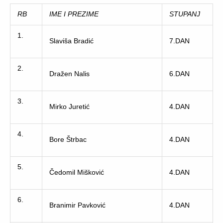
RB
IME I PREZIME
STUPANJ
1.
Slaviša Bradić
7.DAN
2.
Dražen Nalis
6.DAN
3.
Mirko Juretić
4.DAN
4.
Bore Štrbac
4.DAN
5.
Čedomil Mišković
4.DAN
6.
Branimir Pavković
4.DAN