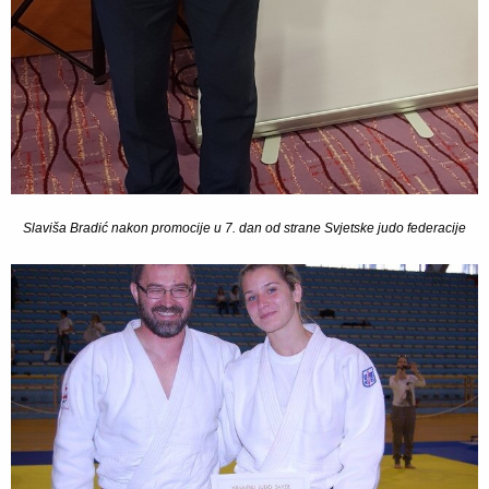
Slaviša Bradić nakon promocije u 7. dan od strane Svjetske judo federacije