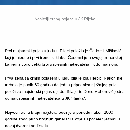
Nositelji crnog pojasa u JK Rijeka
Prvi majstorski pojas u judu u Rijeci položio je Čedomil Mišković
koji je ujedno i prvi trener u klubu. Čedomil je u svojoj trenerskoj
karijeri stvorio veliki broj uspješnih natjecatelja i judo majstora.
Prva žena sa crnim pojasem u judu bila je Ida Pilepić. Nakon nje
trebalo je punih 30 godina da jedna pripadnica nježnijeg pola
položi za majstorski pojas u judu. Bila je to Doris Mohorović jedna
od najuspješnijih natjecateljica u JK “Rijeka“.
Najveći rast u broju majstora počinje u periodu nakon 2000
godine zbog puno brojnijih generacija koje su počele vježbati u
novoj dvorani na Trsatu.