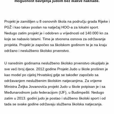
mogućnost bavljenja judom bez ikakve naknade.
Projekt je zamišljen u 8 osnovnih škola na području grada Rijeke i
PGŽ i kao takav poslan na natječaj HOO-a za lokalni sport.
Nedugo zatim projekt je i odobren u vrijednosti od 140.000 kn za
koje se nabavio tatami. Time je stvorena osnova za održavanje
projekta. Projekt je započeo sa školskom godinom te je na kraju
održano i neslužbeno školsko prvenstvo.
U narednim godinama neslužbeno školsko prvenstvo okupljalo je
sve veći broj djece. 2012.godine Projekt Judo u škole proširen je
kao model po cijeloj Hrvatskoj gdje se također započelo sa
održavanjem neslužbenim školskim natjecanjima. Za vrijeme
Ministra Željka Jovanovića projekt Judo u škole potpisan je i sa
Međunarodnom judo federacijom (IJF), u Budimpešti. Nedugo
zatim u 2013. godini judo je postao i službeno školski sport i od
tada se svake godine održavaju službena školska natjecanja.