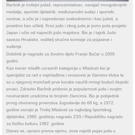
Baršnik je trofejni judaš, reprezentativac, osvajač mnogobrojnih
medalja, sportski djelatnik, međunarodni sudac i sportski
novinar, a učio je i napredovao svakodnevno i kao judaš, a
posebno kao učitelj. Kroz judo i zbog juda je puno puta posjetio
Japan i učio od najvećih judo majstora. Bio je i tajnik Judo
saveza Hrvatske, voditelj stručne komisije za pojaseve i
suđenje.
Dobitnik je nagrade za životno djelo Franjo Bučar u 2009.
godini.
Kao trener mlađih uzrasnih kategorija u Mladosti bio je
specijalist za rad s najmlađima i omasovio je članstvo kluba te
su u njegovoj momčadi prve korake naučili mnogi budući klupski
prvaci. Zdravko Baršnik pridonio je popularnosti juda i svojim
novinarskim uradcima te brojnim člancima. Bio je pobjednik
prvog otvorenog prvenstva Jugoslavije do 68 kg, a 1972.
godine osvojio je Trofej Mladosti za najboljeg športskog
djelatnika, 1980. godišnju nagradu ZSS i Republičku nagradu
za fizičku kulturu 1982. godine.
Danas se, upravo prema njemu, zove najviši pojas juda u