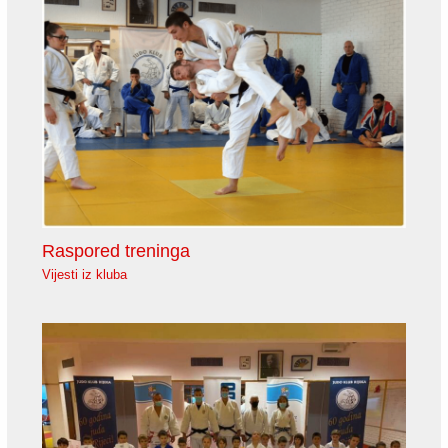
Raspored treninga
Vijesti iz kluba