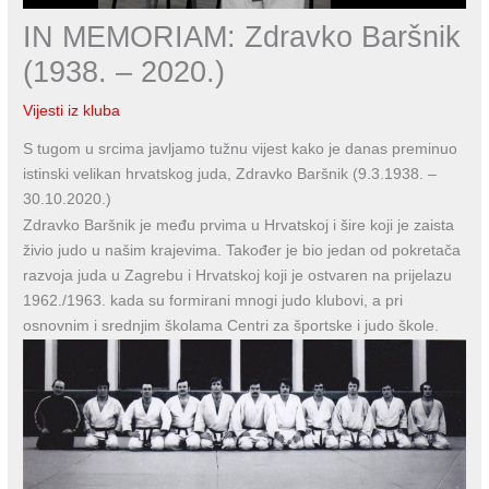
IN MEMORIAM: Zdravko Baršnik
(1938. – 2020.)
Vijesti iz kluba
S tugom u srcima javljamo tužnu vijest kako je danas preminuo
istinski velikan hrvatskog juda, Zdravko Baršnik (9.3.1938. –
30.10.2020.)
Zdravko Baršnik je među prvima u Hrvatskoj i šire koji je zaista
živio judo u našim krajevima. Također je bio jedan od pokretača
razvoja juda u Zagrebu i Hrvatskoj koji je ostvaren na prijelazu
1962./1963. kada su formirani mnogi judo klubovi, a pri
osnovnim i srednjim školama Centri za športske i judo škole.