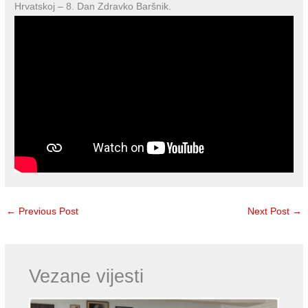
Hrvatskoj – 8. Dan Zdravko Baršnik.
←
Previous Post
Next Post
→
Vezane vijesti