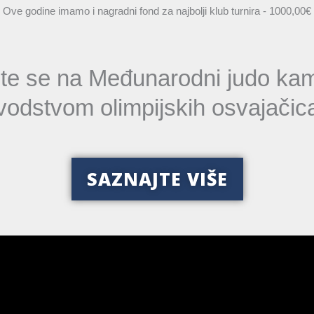
Ove godine imamo i nagradni fond za najbolji klub turnira - 1000,00€
vite se na Međunarodni judo ka
vodstvom olimpijskih osvajačic
SAZNAJTE VIŠE