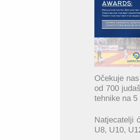
Očekuje nas v
od 700 judaš
tehnike na 5
Natjecatelji 
U8, U10, U12