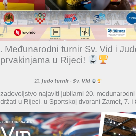
0. Međunarodni turnir Sv. Vid i Ju
 prvakinjama u Rijeci!
20. 𝙅𝙪𝙙𝙤 𝙩𝙪𝙧𝙣𝙞𝙧 - 𝙎𝙫. 𝙑𝙞𝙙
 zadovoljstvo najaviti jubilarni 20. međunarodni 
održati u Rijeci, u Sportskoj dvorani Zamet, 7. i 