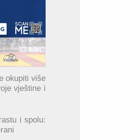
e okupiti više
je vještine i
rastu i spolu:
rani