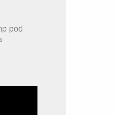
mp pod
a