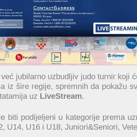
eć jubilarno uzbudljiv judo turnir koji ć
a iz šire regije, spremnih da pokažu svo
 tatamija uz
LiveStream
.
će biti podijeljeni u kategorije prema uz
, U14, U16 i U18, Juniori&Seniori, Vete