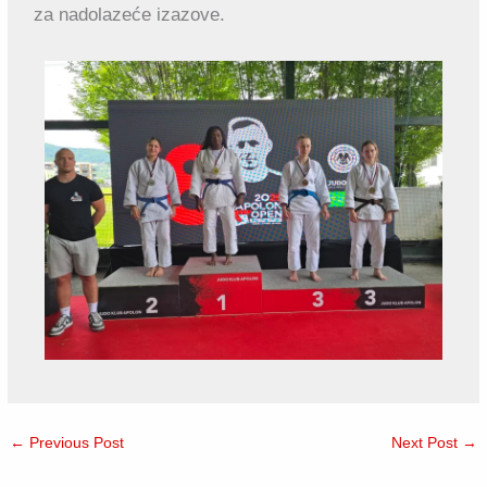
za nadolazeće izazove.
←
Previous Post
Next Post
→