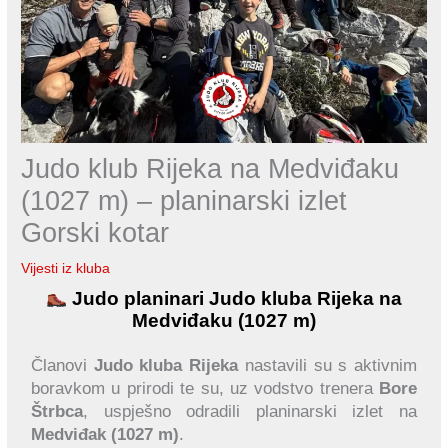
Judo klub Rijeka na Medviđaku
(1027 m) – planinarski izlet
Gorski kotar
Vijesti iz kluba
Judo planinari Judo kluba Rijeka na
Medviđaku (1027 m)
Članovi
Judo kluba Rijeka
nastavili su s aktivnim
boravkom u prirodi te su, uz vodstvo trenera
Bore
Štrbca
, uspješno odradili planinarski izlet na
Medviđak (1027 m)
.