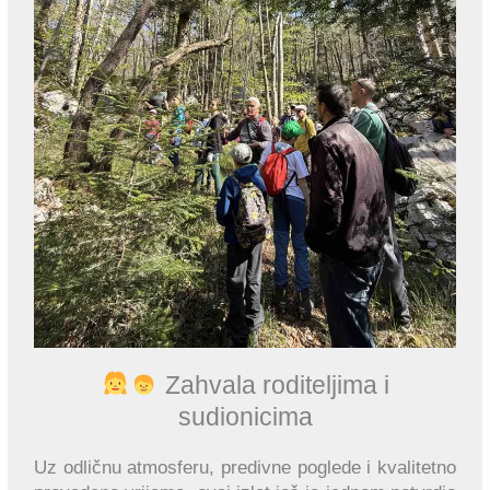
Zahvala roditeljima i
sudionicima
Uz odličnu atmosferu, predivne poglede i kvalitetno