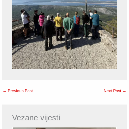
←
Previous Post
Next Post
→
Vezane vijesti