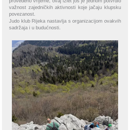
provedeno vrijeme, ovaj izlet još je jednom potvrdio
važnost zajedničkih aktivnosti koje jačaju klupsku
povezanost.
Judo klub Rijeka nastavlja s organizacijom ovakvih
sadržaja i u budućnosti.