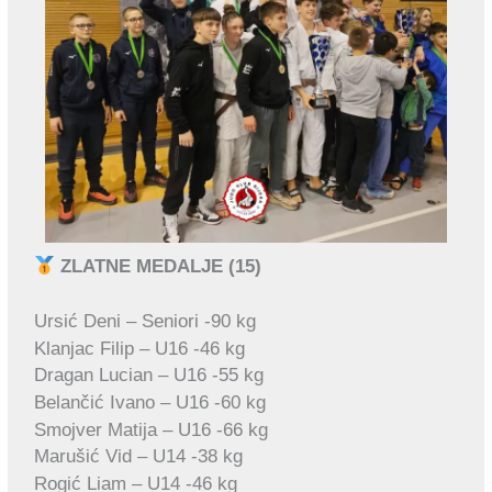
ZLATNE MEDALJE (15)
Ursić Deni – Seniori -90 kg
Klanjac Filip – U16 -46 kg
Dragan Lucian – U16 -55 kg
Belančić Ivano – U16 -60 kg
Smojver Matija – U16 -66 kg
Marušić Vid – U14 -38 kg
Rogić Liam – U14 -46 kg