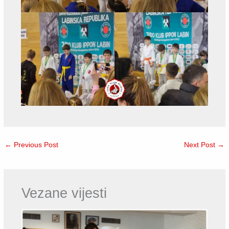
←
Previous Post
Next Post
→
Vezane vijesti