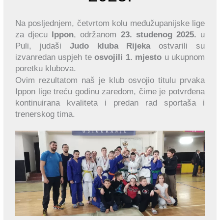
Na posljednjem, četvrtom kolu međužupanijske lige
za djecu
Ippon
, održanom
23. studenog 2025.
u
Puli, judaši
Judo kluba Rijeka
ostvarili su
izvanredan uspjeh te
osvojili 1. mjesto
u ukupnom
poretku klubova.
Ovim rezultatom naš je klub osvojio titulu prvaka
Ippon lige treću godinu zaredom, čime je potvrđena
kontinuirana kvaliteta i predan rad sportaša i
trenerskog tima.