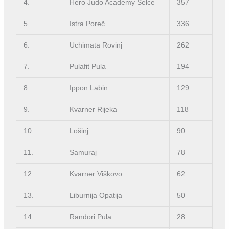
4.
Hero Judo Academy Selce
357
5.
Istra Poreč
336
6.
Uchimata Rovinj
262
7.
Pulafit Pula
194
8.
Ippon Labin
129
9.
Kvarner Rijeka
118
10.
Lošinj
90
11.
Samuraj
78
12.
Kvarner Viškovo
62
13.
Liburnija Opatija
50
14.
Randori Pula
28