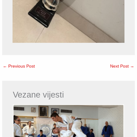
←
Previous Post
Next Post
→
Vezane vijesti