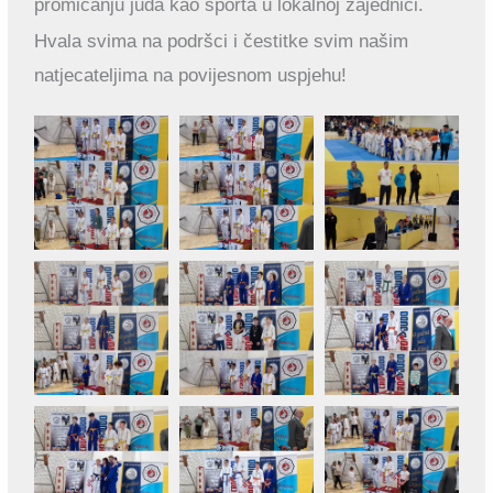
promicanju juda kao sporta u lokalnoj zajednici.
Hvala svima na podršci i čestitke svim našim
natjecateljima na povijesnom uspjehu!