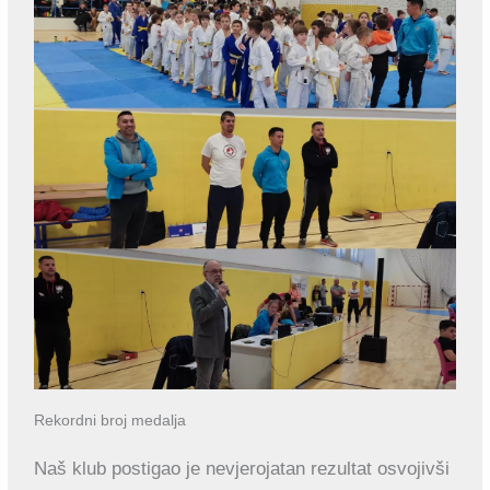
Rekordni broj medalja
Naš klub postigao je nevjerojatan rezultat osvojivši