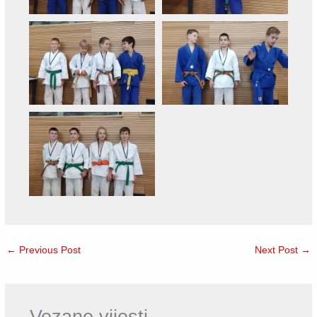
←
Previous Post
Next Post
→
Vezane vijesti