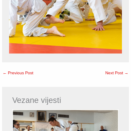
Galerija
fotografija
←
Previous Post
Next Post
→
Pogledajte fotografije s naših
treninga Judo vrtić i Judo
Vezane vijesti
školica
Pogledajte sve fotografije