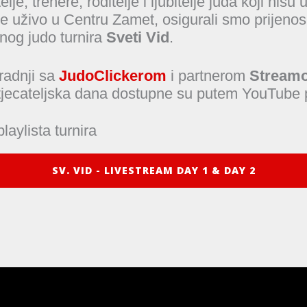
lje, trenere, roditelje i ljubitelje juda koji nis
nje uživo u Centru Zamet, osigurali smo prijenos
og judo turnira
Sveti Vid
.
radnji sa
JudoClickerom
i partnerom
Stream
tjecateljska dana dostupne su putem YouTube 
aylista turnira
SV. VID - LIVESTREAM DAY 1 & DAY 2