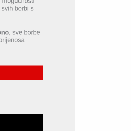
u u mogućnosti
 svih borbi s
ono
, sve borbe
prijenosa