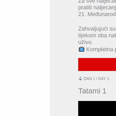
Za sve natjecate
pratiti natjeca
21. Međunarodn
Zahvaljujući su
tijekom oba na
uživo.
Kompletna pl
DAN 1 / DAY 1
Tatami 1