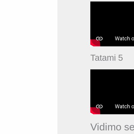
Tatami 5
Vidimo se 