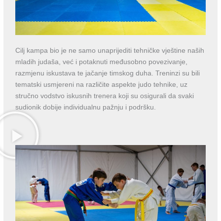
Cilj kampa bio je ne samo unaprijediti tehničke vještine naših
mladih judaša, već i potaknuti međusobno povezivanje,
razmjenu iskustava te jačanje timskog duha. Treninzi su bili
tematski usmjereni na različite aspekte judo tehnike, uz
stručno vodstvo iskusnih trenera koji su osigurali da svaki
sudionik dobije individualnu pažnju i podršku.