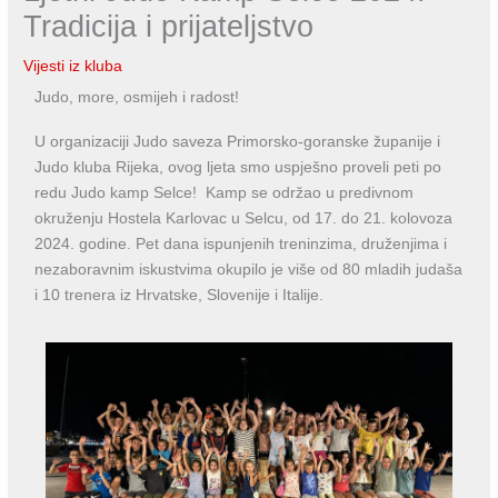
Tradicija i prijateljstvo
Vijesti iz kluba
Judo, more, osmijeh i radost!
U organizaciji Judo saveza Primorsko-goranske županije i
Judo kluba Rijeka, ovog ljeta smo uspješno proveli peti po
redu Judo kamp Selce! Kamp se održao u predivnom
okruženju Hostela Karlovac u Selcu, od 17. do 21. kolovoza
2024. godine. Pet dana ispunjenih treninzima, druženjima i
nezaboravnim iskustvima okupilo je više od 80 mladih judaša
i 10 trenera iz Hrvatske, Slovenije i Italije.