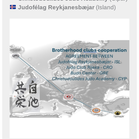
Judofélag Reykjanesbæjar
(Island)