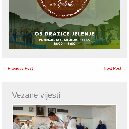
←
Previous Post
Next Post
→
Vezane vijesti