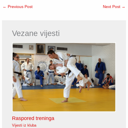
←
Previous Post
Next Post
→
Vezane vijesti
Raspored treninga
Vijesti iz kluba