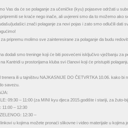
mo Vas da će se polaganje za učeničke (kyu) pojaseve održati u sub
pripremiti se kraće nego inače, ali uvjereni smo da to možemo ako 
ašu/judašici znači polaganje za novi pojas i zato smo odlučili dati 
ogućimo!
za pripremu molimo sve zainteresirane za polaganje da budu redovit
 dodali smo treninge koji će biti posvećeni isključivo vježbanju za p
a Kantridi u prostorijama kluba svi članovi koji će pristupiti polaganju
od trenera ili u tajništvu NAJKASNIJE DO ČETVRTKA 10.06. kako bi na
do savezu.
JA:
9:30 – 11:00 (za MINI kyu djeca 2015.godište i stariji, za žuto-bijeli 
11:00 – 12:30
ZELENOG: 12:30 –
linkovi u kojima možete pronaći slikovne i video materijale u kojima j