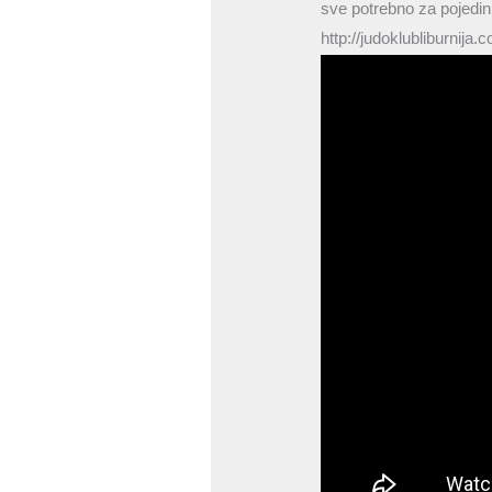
sve potrebno za pojedini
http://judoklubliburnija.