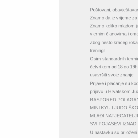
Poštovani, obavještava
Znamo da je vrijeme za 
Znamo koliko mladom jud
vjernim članovima i om
Zbog nešto kraćeg roka 
trening!
Osim standardnih termina
četvrtkom od 18 do 19h n
usavršiti svoje znanje.
Prijave i plaćanje su k
prijavu u Hrvatskom Ju
RASPORED POLAGAN
MINI KYU I JUDO ŠKOLE: 0
MLAĐI NATJECATELJI: 
SVI POJASEVI IZNAD 
U nastavku su priloženi 