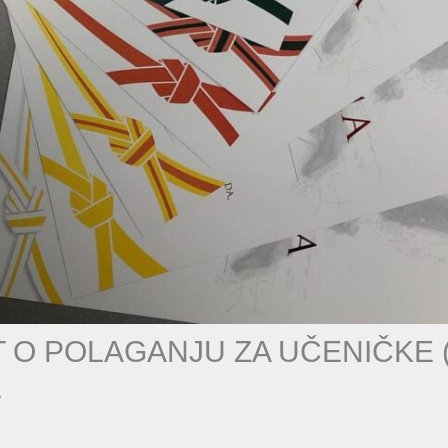
T O POLAGANJU ZA UČENIČKE 
E