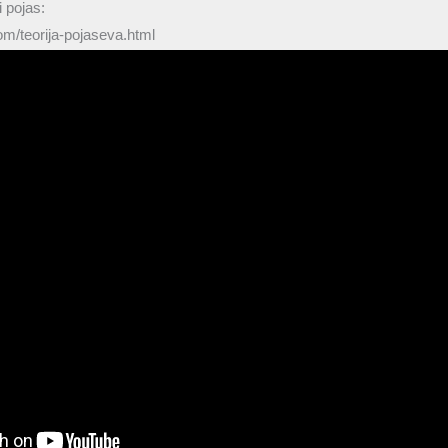
 pojas:
com/teorija-pojaseva.html