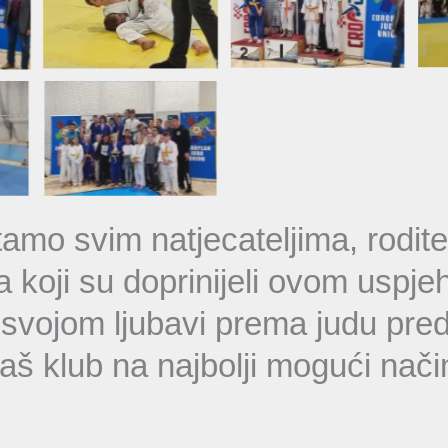
tamo svim natjecateljima, roditel
a koji su doprinijeli ovom uspje
svojom ljubavi prema judu pred
aš klub na najbolji mogući nači