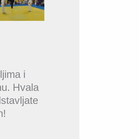
jima i
hu. Hvala
stavljate
n!