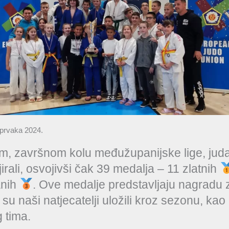
 prvaka 2024.
m, završnom kolu međužupanijske lige, juda
jirali, osvojivši čak 39 medalja – 11 zlatnih
anih
. Ove medalje predstavljaju nagradu z
 su naši natjecatelji uložili kroz sezonu, kao 
 tima.