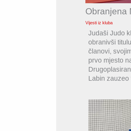
Obranjena 
Vijesti iz kluba
Judaši Judo kl
obranivši titu
članovi, svoj
prvo mjesto na
Drugoplasirani
Labin zauzeo 