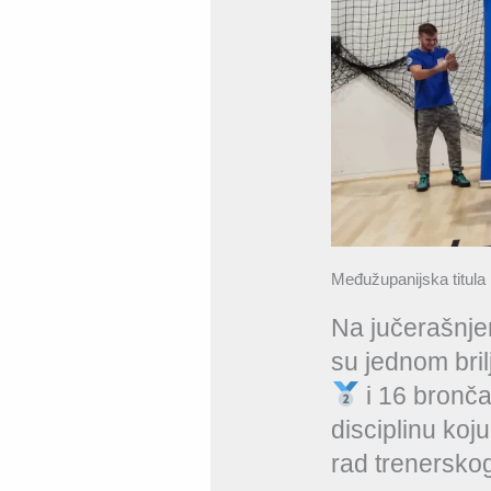
Međužupanijska titula
Na jučerašnje
su jednom bril
i 16 bronč
disciplinu koju
rad trenerskog