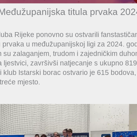
Međužupanijska titula prvaka 202
uba Rijeke ponovno su ostvarili fanstastiča
lu prvaka u međužupanijskoj ligi za 2024. god
im su zalaganjem, trudom i zajedničkim duho
 ljestvici, završivši natjecanje s ukupno 81
 klub Istarski borac ostvario je 615 bodova,
treće mjesto.