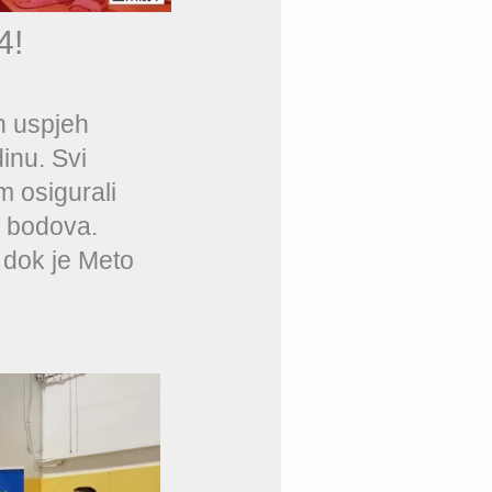
4!
n uspjeh
inu. Svi
m osigurali
9 bodova.
 dok je Meto