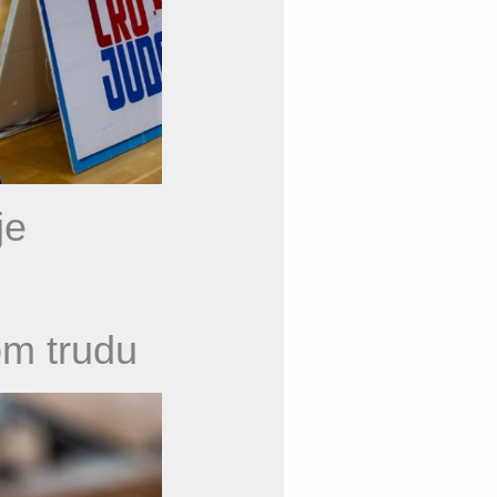
je
om trudu