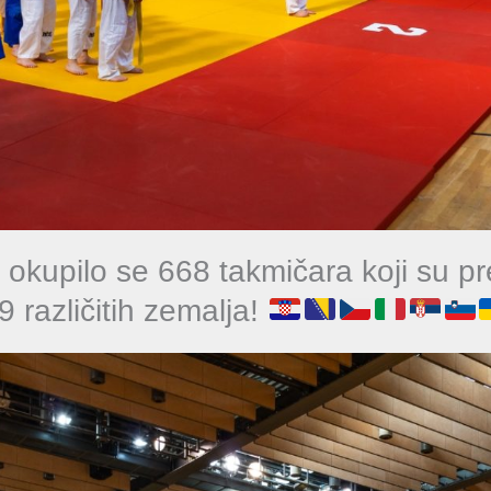
okupilo se 668 takmičara koji su pre
9 različitih zemalja!