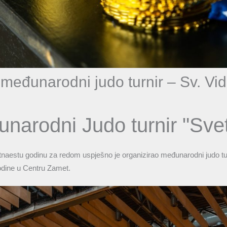
međunarodni judo turnir – Sv. Vid
narodni Judo turnir "Svet
tnaestu godinu za redom uspješno je organizirao međunarodni judo tur
odine u Centru Zamet.