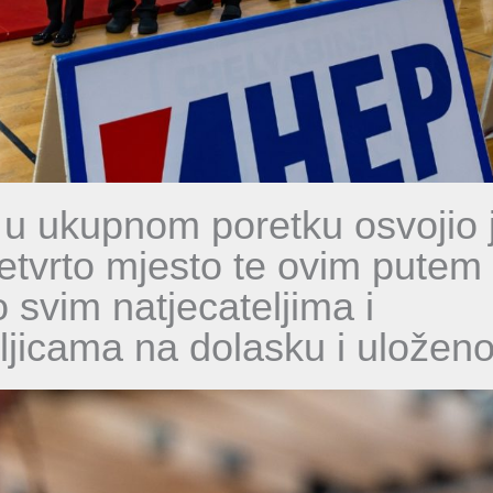
 u ukupnom poretku osvojio 
četvrto mjesto te ovim putem
 svim natjecateljima i
eljicama na dolasku i uložen