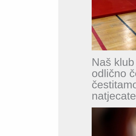
Naš klub
odlično 
čestitamo
natjecat