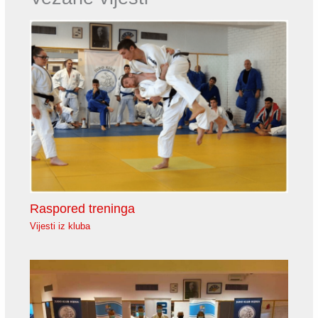
Raspored treninga
Vijesti iz kluba