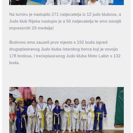
Na turniru je nastupilo 271 natjecatelja iz 12 judo klubova, a
Judo klub Rijeka nastupio je s 56 natjecatelja te smo osvojili
impresivnih 29 medalja!
Bodovno smo zauzeli prvo mjesto s 192 boda ispred
drugoplasiranog Judo kluba Istarskog borca koji je osvojio
178 bodova, i trećeplasiranog Judo kluba Meto Labin s 132
boda.