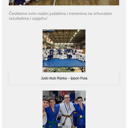
Čestitamo svim našim judašima i trenerima na vrhunskim
rezultatima i uspjehu!
Judo klub Rijeka – Ippon Pula