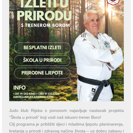
Judo klub Rijeka s ponosom najavljuje nastavak projekta
“Škola u prirodi” koji vodi naš iskusni trener Boro!
Cilj programa je približiti djeci i mladima ljepotu planinarenja,
kretanja u prirodi i zdravog načina života – uz dobru zabavu i