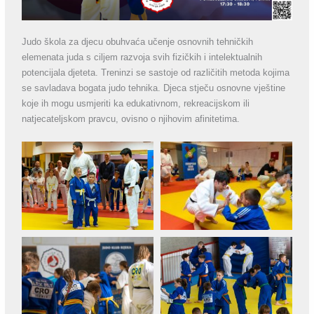
Judo škola za djecu obuhvaća učenje osnovnih tehničkih
elemenata juda s ciljem razvoja svih fizičkih i intelektualnih
potencijala djeteta. Treninzi se sastoje od različitih metoda kojima
se savladava bogata judo tehnika. Djeca stječu osnovne vještine
koje ih mogu usmjeriti ka edukativnom, rekreacijskom ili
natjecateljskom pravcu, ovisno o njihovim afinitetima.