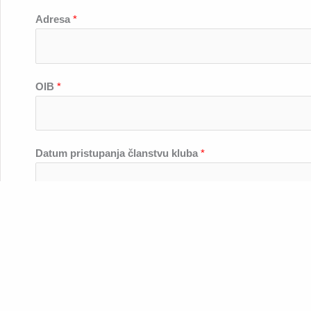
Adresa
*
OIB
*
Datum pristupanja članstvu kluba
*
Kontakt telefon
*
Email
*