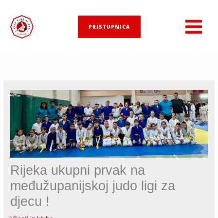
Skip
to
PRISTUPNICA
content
Rijeka ukupni prvak na
međužupanijskoj judo ligi za
djecu !