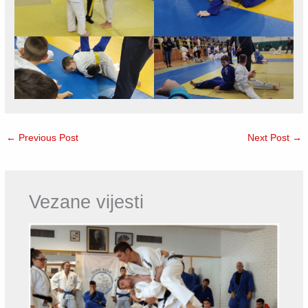
←
Previous Post
Next Post
→
Vezane vijesti