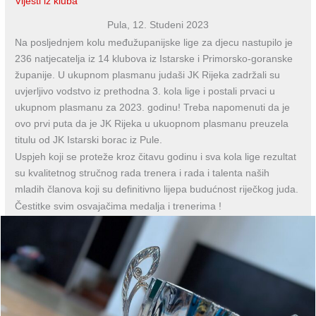
Vijesti iz kluba
Pula, 12. Studeni 2023
Na posljednjem kolu međužupanijske lige za djecu nastupilo je
236 natjecatelja iz 14 klubova iz Istarske i Primorsko-goranske
županije. U ukupnom plasmanu judaši JK Rijeka zadržali su
uvjerljivo vodstvo iz prethodna 3. kola lige i postali prvaci u
ukupnom plasmanu za 2023. godinu! Treba napomenuti da je
ovo prvi puta da je JK Rijeka u ukuopnom plasmanu preuzela
titulu od JK Istarski borac iz Pule.
Uspjeh koji se proteže kroz čitavu godinu i sva kola lige rezultat
su kvalitetnog stručnog rada trenera i rada i talenta naših
mladih članova koji su definitivno lijepa budućnost riječkog juda.
Čestitke svim osvajačima medalja i trenerima !