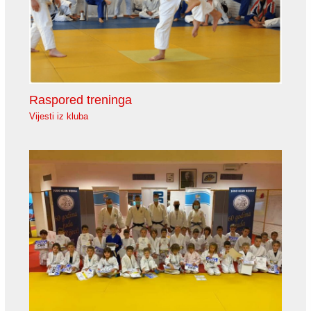
Raspored treninga
Vijesti iz kluba