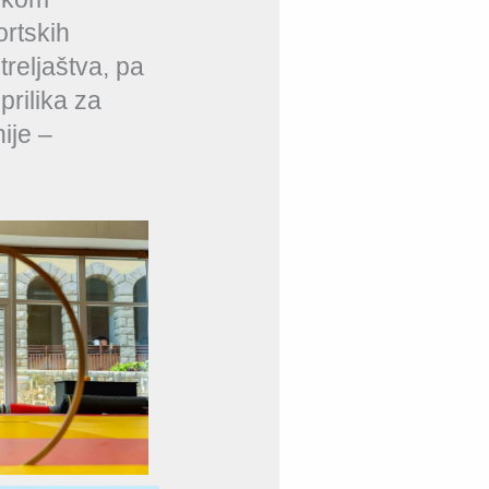
ortskih
treljaštva, pa
prilika za
ije –