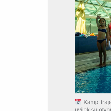
Kamp traje 
uvijek su otvo