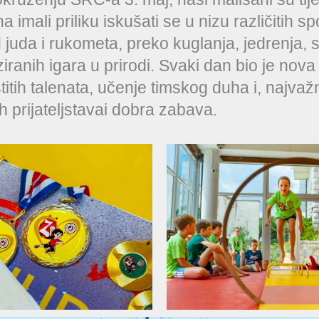
a imali priliku iskušati se u nizu različitih sp
d juda i rukometa, preko kuglanja, jedrenja, s
iranih igara u prirodi. Svaki dan bio je nova 
titih talenata, učenje timskog duha i, najvažn
h prijateljstavai dobra zabava.