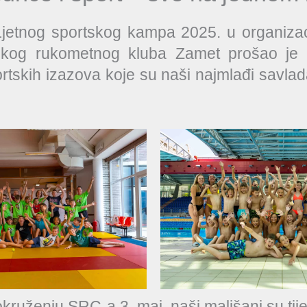
Ljetnog sportskog kampa 2025. u organizac
skog rukometnog kluba Zamet prošao je 
rtskih izazova koje su naši najmlađi savlad
ruženju SRC-a 3. maj, naši mališani su ti