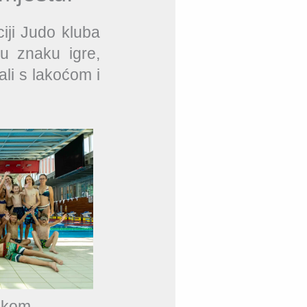
iji Judo kluba
u znaku igre,
ali s lakoćom i
jekom