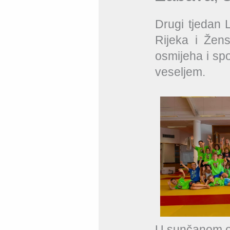
Drugi tjedan 
Rijeka i Žen
osmijeha i spo
veseljem.
U sunčanom ok