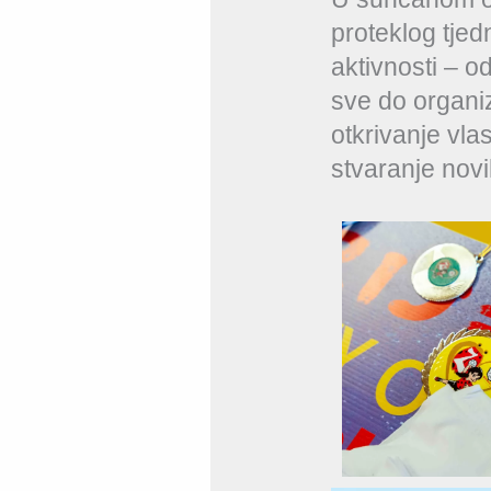
proteklog tjedn
aktivnosti – o
sve do organiz
otkrivanje vlas
stvaranje novi