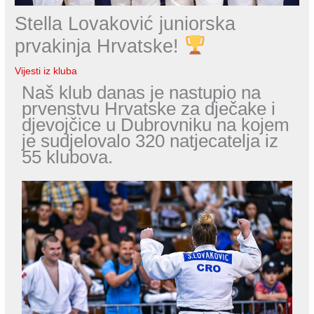
Stella Lovaković juniorska
prvakinja Hrvatske!
Vijesti iz kluba
Naš klub danas je nastupio na
prvenstvu Hrvatske za dječake i
djevojčice u Dubrovniku na kojem
je sudjelovalo 320 natjecatelja iz
55 klubova.