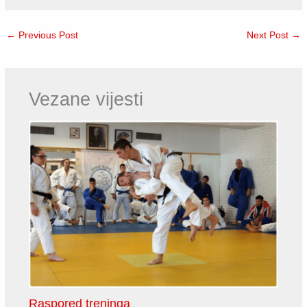
←
Previous Post
Next Post
→
Vezane vijesti
Raspored treninga