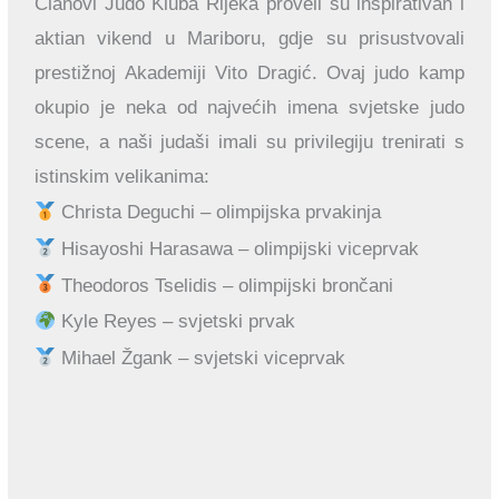
Članovi Judo Kluba Rijeka proveli su inspirativan i
aktian vikend u Mariboru, gdje su prisustvovali
prestižnoj Akademiji Vito Dragić. Ovaj judo kamp
okupio je neka od najvećih imena svjetske judo
scene, a naši judaši imali su privilegiju trenirati s
istinskim velikanima:
Christa Deguchi – olimpijska prvakinja
Hisayoshi Harasawa – olimpijski viceprvak
Theodoros Tselidis – olimpijski brončani
Kyle Reyes – svjetski prvak
Mihael Žgank – svjetski viceprvak