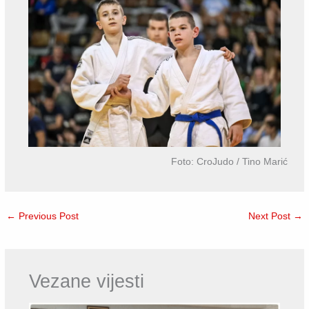
Foto: CroJudo / Tino Marić
←
Previous Post
Next Post
→
Vezane vijesti