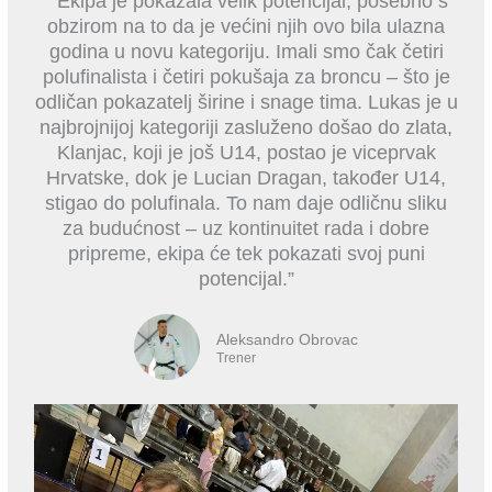
" Ekipa je pokazala velik potencijal, posebno s
obzirom na to da je većini njih ovo bila ulazna
godina u novu kategoriju. Imali smo čak četiri
polufinalista i četiri pokušaja za broncu – što je
odličan pokazatelj širine i snage tima. Lukas je u
najbrojnijoj kategoriji zasluženo došao do zlata,
Klanjac, koji je još U14, postao je viceprvak
Hrvatske, dok je Lucian Dragan, također U14,
stigao do polufinala. To nam daje odličnu sliku
za budućnost – uz kontinuitet rada i dobre
pripreme, ekipa će tek pokazati svoj puni
potencijal.”
Aleksandro Obrovac
Trener