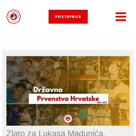
Skip
to
PRISTUPNICA
content
Zlato za Lukasa Madunića,