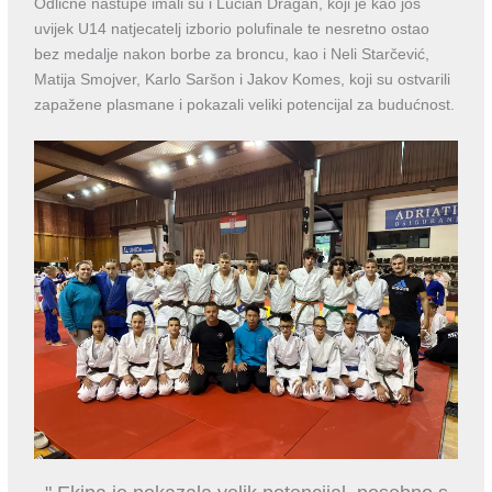
Odlične nastupe imali su i Lucian Dragan, koji je kao još
uvijek U14 natjecatelj izborio polufinale te nesretno ostao
bez medalje nakon borbe za broncu, kao i Neli Starčević,
Matija Smojver, Karlo Saršon i Jakov Komes, koji su ostvarili
zapažene plasmane i pokazali veliki potencijal za budućnost.