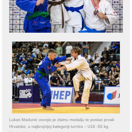
Lukas Madunić osvojio je zlatnu medalju te postao prvak
Hrvatske, u najbrojnijoj kategoriji turnira – U16 -55 kg.