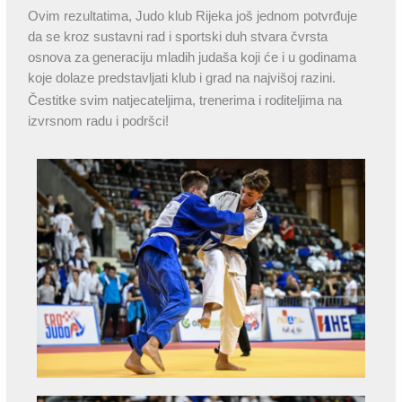
Ovim rezultatima, Judo klub Rijeka još jednom potvrđuje
da se kroz sustavni rad i sportski duh stvara čvrsta
osnova za generaciju mladih judaša koji će i u godinama
koje dolaze predstavljati klub i grad na najvišoj razini.
Čestitke svim natjecateljima, trenerima i roditeljima na
izvrsnom radu i podršci!