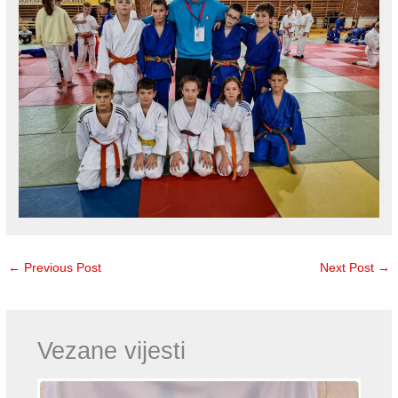
←
Previous Post
Next Post
→
Vezane vijesti