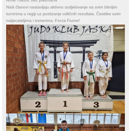
Amar Hadžić bez plasmana
Naši članovi nastavljaju aktivno sudjelovanje na svim bitnijim
turnirima u regiji uz postizanje odličnih rezultata. Čestitke svim
natjecateljima i trenerima, Forza Fiume!