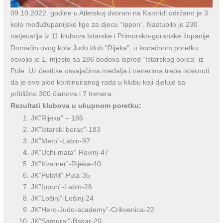
09.10.2022. godine u Atletskoj dvorani na Kantridi održano je 3.
kolo međužupanijske lige za djecu “Ippon”. Nastupilo je 230
natjecatlja iz 11 klubova Istarske i Primorsko-goranske županije.
Domaćin ovog kola Judo klub “Rijeka”, u konačnom poretku
osvojio je 1. mjesto sa 186 bodova ispred “Istarskog borca” iz
Pule. Uz čestitke osvajačima medalja i trenerima treba istaknuti
da je ovo plod kontinuiranog rada u klubu koji djeluje sa
približno 300 članova i 7 trenera.
Rezultati klubova u ukupnom poretku:
JK”Rijeka” – 186
JK”Istarski borac”-183
JK”Meto”-Labin-97
JK”Uchi-mata”-Rovinj-47
JK”Kvarner”-Rijeka-40
JK”Pulafit”-Pula-35
JK”Ippon”-Labin-26
JK”Lošinj”-Lošinj-24
JK”Hero-Judo-academy”-Crikvenica-22
JK”Samuraj”-Bakar-20