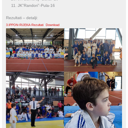
JK”Randori”-Pula-16
Rezultati – detalji:
3.IPPON-RIJEKA-Rezultati
Download