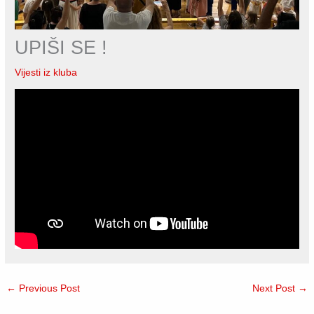
UPIŠI SE !
Vijesti iz kluba
←
Previous Post
Next Post
→