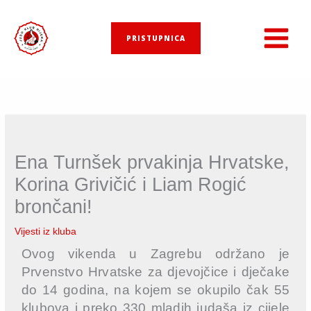
Skip
to
PRISTUPNICA
content
Ena Turnšek prvakinja Hrvatske,
Korina Grivičić i Liam Rogić
brončani!
Vijesti iz kluba
Ovog vikenda u Zagrebu održano je
Prvenstvo Hrvatske za djevojčice i dječake
do 14 godina, na kojem se okupilo čak 55
klubova i preko 330 mladih judaša iz cijele