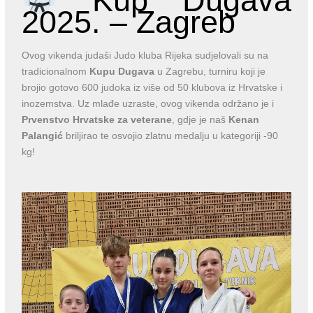
Kup Dugava
2025. – Zagreb
Ovog vikenda judaši Judo kluba Rijeka sudjelovali su na
tradicionalnom
Kupu Dugava
u Zagrebu, turniru koji je
brojio gotovo 600 judoka iz više od 50 klubova iz Hrvatske i
inozemstva. Uz mlađe uzraste, ovog vikenda održano je i
Prvenstvo Hrvatske za veterane
, gdje je naš
Kenan
Palangić
briljirao te osvojio zlatnu medalju u kategoriji -90
kg!