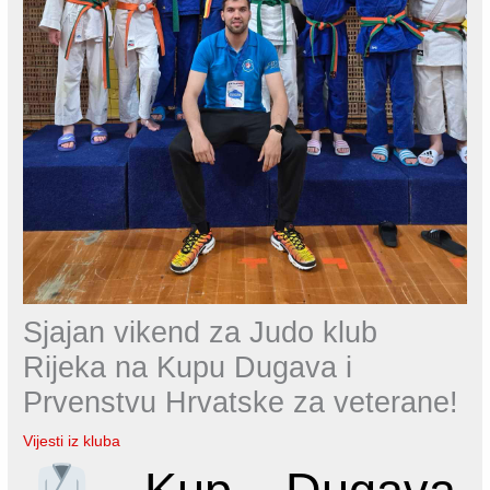
Sjajan vikend za Judo klub
Rijeka na Kupu Dugava i
Prvenstvu Hrvatske za veterane!
Vijesti iz kluba