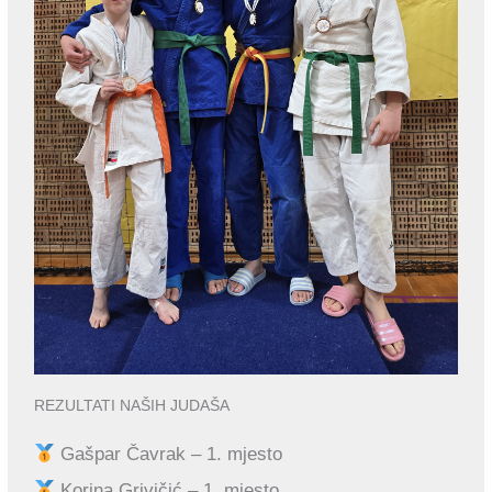
REZULTATI NAŠIH JUDAŠA
Gašpar Čavrak – 1. mjesto
Korina Grivičić – 1. mjesto