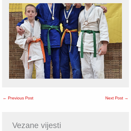
←
Previous Post
Next Post
→
Vezane vijesti