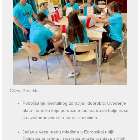
Ciljevi Projekta:
Poboljšanje mentalnog zdravlja i dobrobiti: Uvođenje
alata i tehnika koje pomažu mladima da se bolje nose
sa svakodnevnim stresom i izazovima.
Jačanje veza među mladima u Europskoj uniji:
Poticanje suradnje i stvaranje mreže vršnjaka sličnih