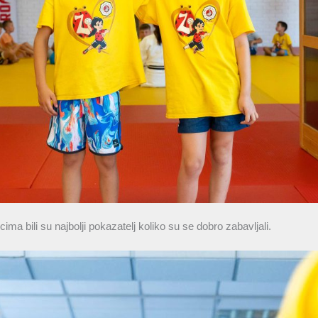
cima bili su najbolji pokazatelj koliko su se dobro zabavljali.