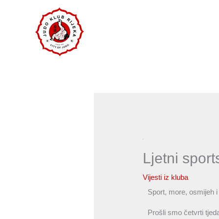
Skip
to
content
Ljetni spor
Vijesti iz kluba
Sport, more, osmijeh i
Prošli smo četvrti tje