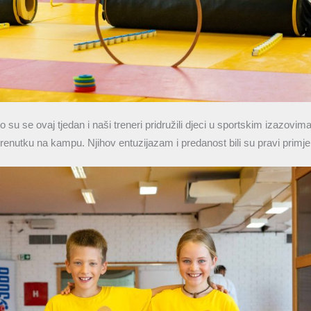
su se ovaj tjedan i naši treneri pridružili djeci u sportskim izazovim
renutku na kampu. Njihov entuzijazam i predanost bili su pravi primje