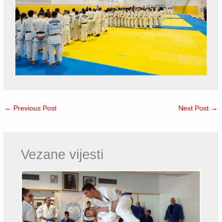
←
Previous Post
Next Post
→
Vezane vijesti