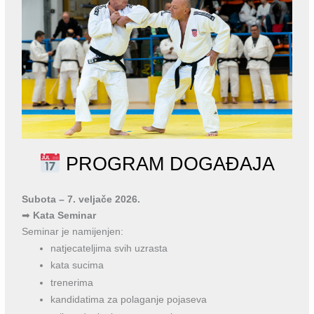
PROGRAM DOGAĐAJA
Subota – 7. veljače 2026.
➡
Kata Seminar
Seminar je namijenjen:
natjecateljima svih uzrasta
kata sucima
trenerima
kandidatima za polaganje pojaseva