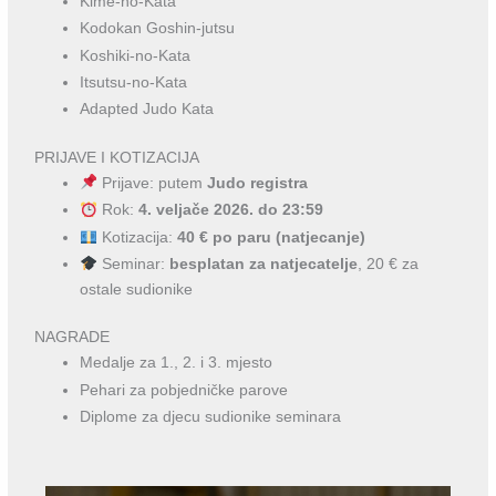
Kime-no-Kata
Kodokan Goshin-jutsu
Koshiki-no-Kata
Itsutsu-no-Kata
Adapted Judo Kata
PRIJAVE I KOTIZACIJA
Prijave: putem
Judo registra
Rok:
4. veljače 2026. do 23:59
Kotizacija:
40 € po paru (natjecanje)
Seminar:
besplatan za natjecatelje
, 20 € za
ostale sudionike
NAGRADE
Medalje za 1., 2. i 3. mjesto
Pehari za pobjedničke parove
Diplome za djecu sudionike seminara