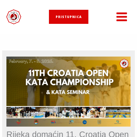
Skip
to
PRISTUPNICA
content
Rijeka domaćin 11. Croatia Open