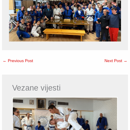
←
Previous Post
Next Post
→
Vezane vijesti