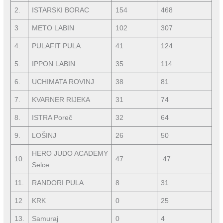
2.
ISTARSKI BORAC
154
468
3
METO LABIN
102
307
4.
PULAFIT PULA
41
124
5.
IPPON LABIN
35
114
6.
UCHIMATA ROVINJ
38
81
7.
KVARNER RIJEKA
31
74
8.
ISTRA Poreč
32
64
9.
LOŠINJ
26
50
HERO JUDO ACADEMY
10.
47
47
Selce
11.
RANDORI PULA
8
31
12
KRK
0
25
13.
Samuraj
0
4