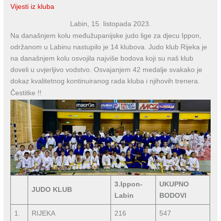
Vijesti iz kluba
Labin, 15. listopada 2023.
Na današnjem kolu međužupanijske judo lige za djecu Ippon,
održanom u Labinu nastupilo je 14 klubova. Judo klub Rijeka je
na današnjem kolu osvojila najviše bodova koji su naš klub
doveli u uvjerljivo vodstvo. Osvajanjem 42 medalje svakako je
dokaz kvalitetnog kontinuiranog rada kluba i njihovih trenera.
Čestitke !!
3.Ippon-
UKUPNO
JUDO KLUB
Labin
BODOVI
1.
RIJEKA
216
547