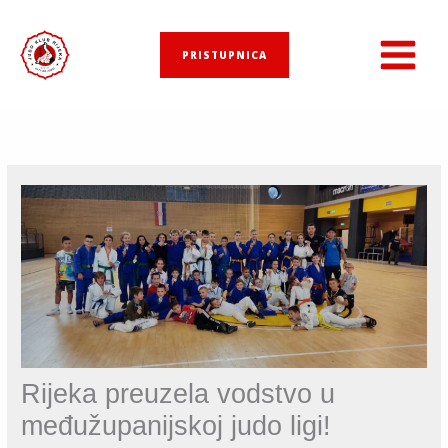
Skip
to
PRISTUPNICA
content
Rijeka preuzela vodstvo u
međužupanijskoj judo ligi!