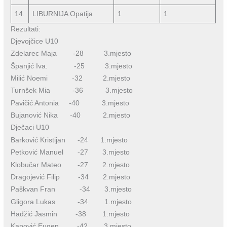
14.
LIBURNIJA Opatija
1
1
Rezultati:
Djevojčice U10
Zdelarec Maja -28 3.mjesto
Španjić Iva. -25 3.mjesto
Milić Noemi -32 2.mjesto
Turnšek Mia -36 3.mjesto
Pavičić Antonia -40 3.mjesto
Bujanović Nika -40 2.mjesto
Dječaci U10
Barković Kristijan -24 1.mjesto
Petković Manuel -27 3.mjesto
Klobučar Mateo -27 2.mjesto
Dragojević Filip -34 2.mjesto
Paškvan Fran -34 3.mjesto
Gligora Lukas -34 1.mjesto
Hadžić Jasmin -38 1.mjesto
Kapović Eugen -42 3.mjesto