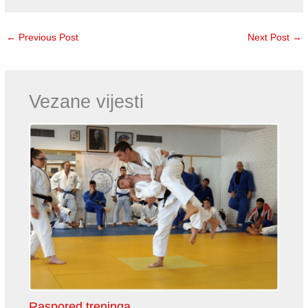
←
Previous Post
Next Post
→
Vezane vijesti
Raspored treninga