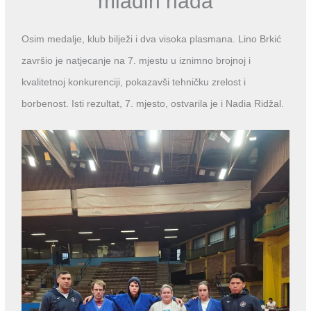
mladih nada
Osim medalje, klub bilježi i dva visoka plasmana. Lino Brkić
završio je natjecanje na 7. mjestu u iznimno brojnoj i
kvalitetnoj konkurenciji, pokazavši tehničku zrelost i
borbenost. Isti rezultat, 7. mjesto, ostvarila je i Nadi
a Ridžal.