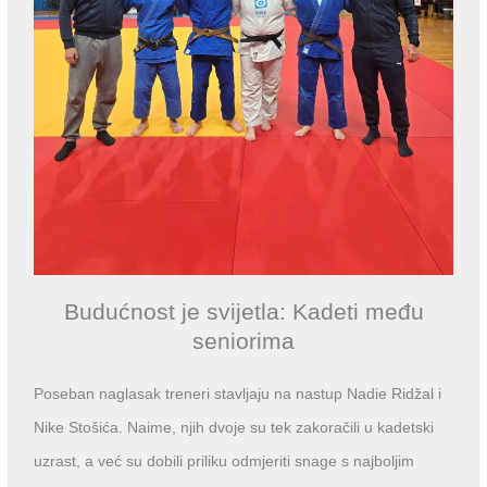
Budućnost je svijetla: Kadeti među
seniorima
Poseban naglasak treneri stavljaju na nastup Nadie Ridžal i
Nike Stošića. Naime, njih dvoje su tek zakoračili u kadetski
uzrast, a već su dobili priliku odmjeriti snage s najboljim